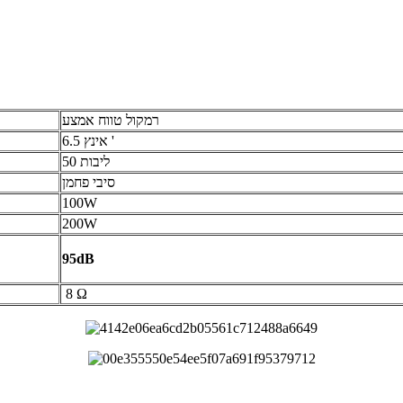
רמקול טווח אמצע
6.5 אינץ '
50 ליבות
סיבי פחמן
100W
200W
95dB
8 Ω