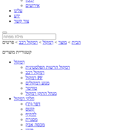
לְמַמֵן
אירועים
עלינו
ידע
צור קשר
הבית
>
מוצר
>
רַמקוֹל
>
רמקול רכב
>
פרטים
קטגוריית מוצרים
רַמקוֹל
רמקול הרשות הפלסטינית
רמקול רכב
רמקול PF
מנוע רמקולים
טוויטר
מנהל התקן רמקול
חלקי רמקול
דפר (ת')
קוֹנוּס
להקיף
מסגרת
מכסה אבק
מנוע