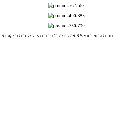
תגיות פופולריות: 6.5 אינץ 'רמקול בינוני רמקול מכונית רמקול סיבי פחמן חרוט, סין, ספקים, מפעל, ייצור, מותאם אישית, סיטונאי, קנה הנחה