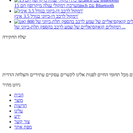
מערכת רמקולי עגלה מיקרופון חם 15inch עם Bluetooth
רמקול לרכב דו-כיווני בגודל 3.5 אינץ'
רמקולים קואקסיאליים של שמע לרכב בהספק תלת-כיווני של ...
שלח החקירה
ניווט מהיר
הבית
מוצר
חדשות
עלינו
ידע
צור קשר
מפת אתר